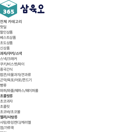
전체 카테고리
핫딜
할인상품
베스트상품
초도상품
신상품
과자/쿠키/스낵
스낵/크래커
쿠키/비스켓/파이
중국간식
팝콘/곡물과자/견과류
곤약/육포/어포/쫀드기
빵류
와퍼/와플/웨하스/웨이퍼롤
초콜릿류
초코과자
초콜릿
초코바/초코볼
젤리/사탕류
사탕/츄잉캔디/캐러멜
껌/가루쿡