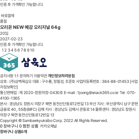
인증 후 가격확인 가능합니다.
바로결제
품절
오리온 NEW 예감 오리지널 64g
20입
2027-02-23
인증 후 가격확인 가능합니다.
1
2
3
4
5
6
7
8
9
10
공지사항
1:1 문의하기
이용약관
개인정보처리방침
상호 : (주)삼백육십오
대표 : 구수룡, 정필성, 조준호
사업자등록번호 : 384-88-01453
[사업
자정보확인]
통신판매업 : 제 2020-창원의창-0430호
E-mail : 1joong@snack365.co.kr
Tel : 070-
4100-1365
본사 : 경상남도 창원시 의창구 북면 동전산단동로12번길 13
부산 지사 : 부산광역시 남구 문현
금융로 40 , 55층(BIFC)
김해 지사 : 경상남도 김해시 관동로 14
물류센터 : 경상남도 창원시
의창구 북면 동전산단동로12번길 13
Copyright © Sambaekyuksibo Corp. 2022 All Rights Reserved.
0
장바구니
0
찜한 상품
카카오채널
장바구니 상품
0개