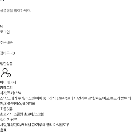
님
로그인
주문배송
장바구니
0
찜한상품
마이페이지
카테고리
과자/쿠키/스낵
스낵/크래커
쿠키/비스켓/파이
중국간식
팝콘/곡물과자/견과류
곤약/육포/어포/쫀드기
빵류
와
퍼/와플/웨하스/웨이퍼롤
초콜릿류
초코과자
초콜릿
초코바/초코볼
젤리/사탕류
사탕/츄잉캔디/캐러멜
껌/가루쿡
젤리
마시멜로우
음료