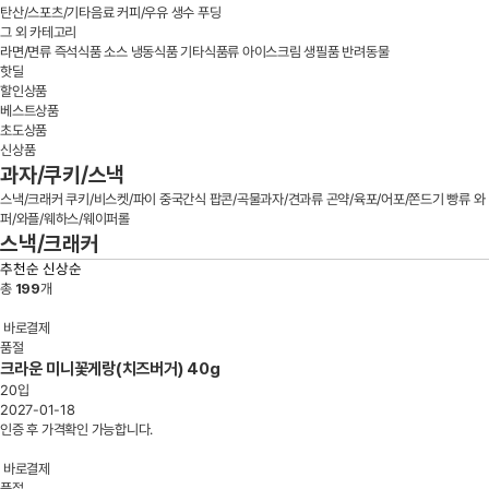
탄산/스포츠/기타음료
커피/우유
생수
푸딩
그 외 카테고리
라면/면류
즉석식품
소스
냉동식품
기타식품류
아이스크림
생필품
반려동물
핫딜
할인상품
베스트상품
초도상품
신상품
과자/쿠키/스낵
스낵/크래커
쿠키/비스켓/파이
중국간식
팝콘/곡물과자/견과류
곤약/육포/어포/쫀드기
빵류
와
퍼/와플/웨하스/웨이퍼롤
스낵/크래커
추천순
신상순
총
199
개
바로결제
품절
크라운 미니꽃게랑(치즈버거) 40g
20입
2027-01-18
인증 후 가격확인 가능합니다.
바로결제
품절