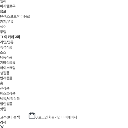
젤리
마시멜로우
음료
탄산/스포츠/기타음료
커피/우유
생수
푸딩
그 외 카테고리
라면/면류
즉석식품
소스
냉동식품
기타식품류
아이스크림
생필품
반려동물
홈
신상품
베스트상품
냉동/냉장식품
할인상품
핫딜
검색
고객센터
0
로그인
회원가입
마이페이지
검색