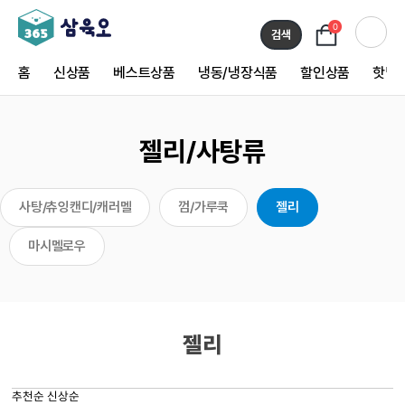
0
검색
홈
신상품
베스트상품
냉동/냉장식품
할인상품
핫딜
젤리/사탕류
사탕/츄잉캔디/캐러멜
껌/가루쿡
젤리
마시멜로우
젤리
추천순
신상순