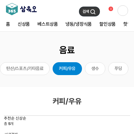
0
검색
홈
신상품
베스트상품
냉동/냉장식품
할인상품
핫딜
음료
탄산/스포츠/기타음료
커피/우유
생수
푸딩
커피/우유
추천순
신상순
총
5
개