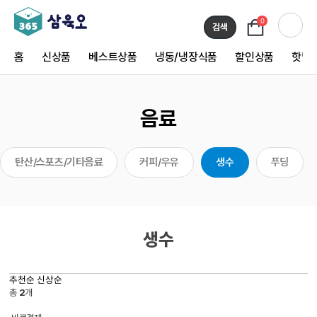
0
검색
홈
신상품
베스트상품
냉동/냉장식품
할인상품
핫딜
음료
탄산/스포츠/기타음료
커피/우유
생수
푸딩
생수
추천순
신상순
총
2
개