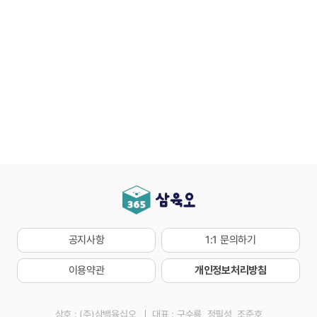
공지사항
1:1 문의하기
이용약관
개인정보처리방침
상호 : (주)삼백육십오
대표 : 구수룡, 정필성, 조준호